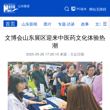
山东频道
手机版
PC版本
网站无障碍
网站地图
首页
山东新闻
图片
专题·访谈
政事
文旅
文博会山东展区迎来中医药文化体验热
学习进行时
高层
时政
人事
潮
国际
财经
网评
港澳
2025-05-26 17:26:10
来源：大众日报
台湾
思客智库
全球连线
教育
科技
科普
体育
文化
健康
军事
访谈
视频
图片
中央文件
金融
汽车
食品
人居
信息化
乡村振兴
溯源中国
城市
旅游
能源