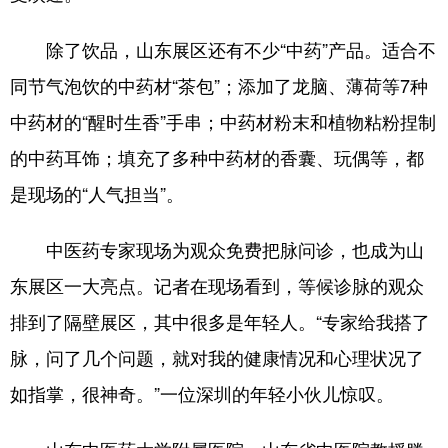
English
Español
Français
عربى
除了饮品，山东展区还有不少“中药”产品。适合不
同节气泡饮的中药材“茶包”；添加了龙脑、薄荷等7种
Русский язык
日本語
한국어
中药材的“醒时生香”手串；中药材粉末和植物粘粉捏制
Deutsch
Português
的中药耳饰；填充了多种中药材的香囊、玩偶等，都
是现场的“人气担当”。
中医药专家现场为观众免费把脉问诊，也成为山
东展区一大亮点。记者在现场看到，等候诊脉的观众
排到了隔壁展区，其中很多是年轻人。“专家给我搭了
脉，问了几个问题，就对我的健康情况和心理状况了
如指掌，很神奇。”一位深圳的年轻小伙儿惊叹。