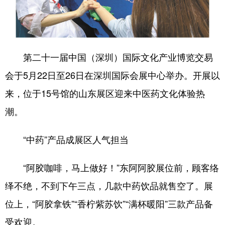
会展
彩票
娱乐
时尚
悦读
公益
书画
一带一路
第二十一届中国（深圳）国际文化产业博览交易
亚太网
上市公司
投教基地
会于5月22日至26日在深圳国际会展中心举办。开展以
来，位于15号馆的山东展区迎来中医药文化体验热
地方频道
潮。
首页
山东新闻
图片
专题·访谈
“中药”产品成展区人气担当
政事
文旅
社会民生
山东产经
文娱
融媒秀
地市
科教
“阿胶咖啡，马上做好！”东阿阿胶展位前，顾客络
绎不绝，不到下午三点，几款中药饮品就售空了。展
健康
微视齐鲁
位上，“阿胶拿铁”“香柠紫苏饮”“满杯暖阳”三款产品备
受欢迎。
多语种频道