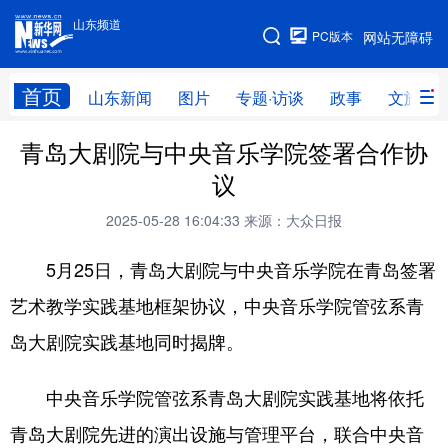
山东频道
手机版
PC版本
网站无障碍
网站地图
首页
山东新闻
图片
专题·访谈
政事
文旅
青岛大剧院与中央音乐学院签署合作协
学习进行时
高层
时政
人事
议
国际
财经
网评
港澳
2025-05-28 16:04:33
来源：大众日报
台湾
思客智库
全球连线
教育
5月25日，青岛大剧院与中央音乐学院在青岛签署
科技
科普
体育
文化
艺术教学实践基地框架协议，中央音乐学院管弦系青
健康
军事
访谈
视频
岛大剧院实践基地同时揭牌。
图片
中央文件
金融
汽车
中央音乐学院管弦系青岛大剧院实践基地将依托
食品
人居
信息化
乡村振兴
青岛大剧院先进的演出设施与管理平台，联合中央音
溯源中国
城市
旅游
能源