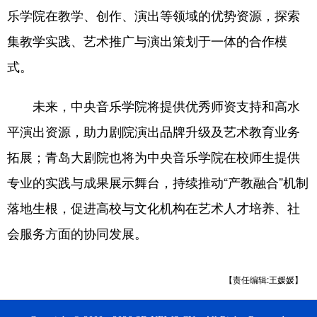
乐学院在教学、创作、演出等领域的优势资源，探索
会展
彩票
娱乐
时尚
集教学实践、艺术推广与演出策划于一体的合作模
悦读
公益
书画
一带一路
式。
亚太网
上市公司
投教基地
未来，中央音乐学院将提供优秀师资支持和高水
平演出资源，助力剧院演出品牌升级及艺术教育业务
地方频道
拓展；青岛大剧院也将为中央音乐学院在校师生提供
首页
山东新闻
图片
专题·访谈
专业的实践与成果展示舞台，持续推动“产教融合”机制
政事
文旅
社会民生
山东产经
落地生根，促进高校与文化机构在艺术人才培养、社
会服务方面的协同发展。
文娱
融媒秀
地市
科教
健康
微视齐鲁
【责任编辑:王媛媛】
多语种频道