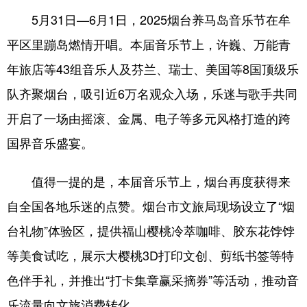
5月31日—6月1日，2025烟台养马岛音乐节在牟
会展
彩票
娱乐
时尚
平区里蹦岛燃情开唱。本届音乐节上，许巍、万能青
悦读
公益
书画
一带一路
年旅店等43组音乐人及芬兰、瑞士、美国等8国顶级乐
亚太网
上市公司
投教基地
队齐聚烟台，吸引近6万名观众入场，乐迷与歌手共同
开启了一场由摇滚、金属、电子等多元风格打造的跨
地方频道
国界音乐盛宴。
首页
山东新闻
图片
专题·访谈
值得一提的是，本届音乐节上，烟台再度获得来
政事
文旅
社会民生
山东产经
自全国各地乐迷的点赞。烟台市文旅局现场设立了“烟
文娱
融媒秀
地市
科教
台礼物”体验区，提供福山樱桃冷萃咖啡、胶东花饽饽
等美食试吃，展示大樱桃3D打印文创、剪纸书签等特
健康
微视齐鲁
色伴手礼，并推出“打卡集章赢采摘券”等活动，推动音
乐流量向文旅消费转化。
多语种频道