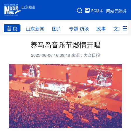
山东频道
手机版
PC版本
网站无障碍
网站地图
首页
山东新闻
图片
专题·访谈
政事
文旅
养马岛音乐节燃情开唱
学习进行时
高层
时政
人事
2025-06-06 16:39:49
来源：大众日报
国际
财经
网评
港澳
台湾
思客智库
全球连线
教育
科技
科普
体育
文化
健康
军事
访谈
视频
图片
中央文件
金融
汽车
食品
人居
信息化
乡村振兴
溯源中国
城市
旅游
能源