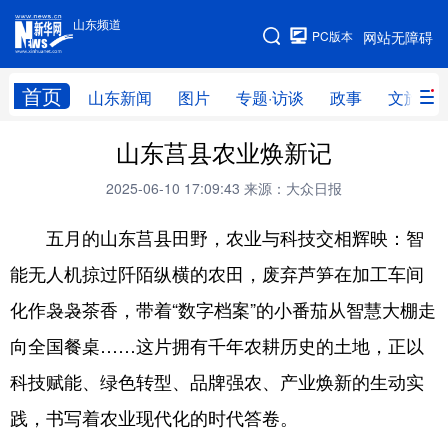
山东频道
手机版
PC版本
网站无障碍
网站地图
首页
山东新闻
图片
专题·访谈
政事
文旅
山东莒县农业焕新记
学习进行时
高层
时政
人事
2025-06-10 17:09:43
来源：大众日报
国际
财经
网评
港澳
五月的山东莒县田野，农业与科技交相辉映：智
台湾
思客智库
全球连线
教育
能无人机掠过阡陌纵横的农田，废弃芦笋在加工车间
科技
科普
体育
文化
化作袅袅茶香，带着“数字档案”的小番茄从智慧大棚走
健康
军事
访谈
视频
向全国餐桌……这片拥有千年农耕历史的土地，正以
图片
中央文件
金融
汽车
科技赋能、绿色转型、品牌强农、产业焕新的生动实
食品
人居
信息化
乡村振兴
践，书写着农业现代化的时代答卷。
溯源中国
城市
旅游
能源