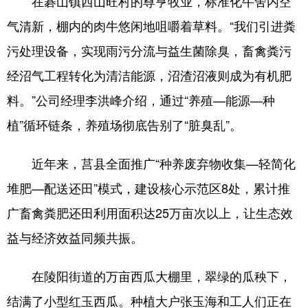
在碁山镇西山旺村的尊亨牧业，标准化牛舍内空
气清新，棚内的肉牛悠闲地咀嚼着草料。“我们引进粪
污处理设备，实现雨污分流与益生菌除臭，畜禽粪污
经沼气工程转化为清洁能源，沼渣沼液则成为有机肥
料。”公司经理李洪峰介绍，通过“养殖—能源—种
植”循环链条，养殖场彻底告别了“脏臭乱”。
近年来，莒县全面推广“种养废弃物收集—轻简化
堆肥—配送还田”模式，建设核心示范区8处，累计推
广畜禽粪肥还田利用面积达25万亩次以上，让生态效
益与经济效益同频共振。
在陵阳街道的万亩西瓜大棚里，翠绿的瓜秧下，
结满了小型红玉西瓜。种植大户张玉海和工人们正在