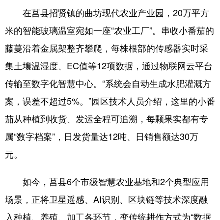
在莒县招贤镇的曲坊现代农业产业园，20万平方
会展
彩票
娱乐
时尚
米的智能玻璃温室宛如一座“农业工厂”。串收小番茄的
悦读
公益
书画
一带一路
藤蔓沿着金属架整齐攀爬，每株根部的传感器实时采
亚太网
上市公司
投教基地
集土壤温湿度、EC值等12项数据，通过物联网云平台
传输至数字化智慧中心。“系统会自动生成水肥灌溉方
地方频道
案，误差不超过5%。”园区技术人员介绍，这里的小番
茄从种植到收货、发运全程可追溯，每颗果实都有专
首页
山东新闻
图片
专题·访谈
属“数字档案”，日发货量达12吨、日销售额达30万
政事
文旅
社会民生
山东产经
元。
文娱
融媒秀
地市
科教
如今，莒县6个市级智慧农业基地和2个典型应用
健康
微视齐鲁
场景，正将卫星遥感、AI识别、区块链等技术深度融
入种植、养殖、加工各环节，变传统耕作方式为“数据
多语种频道