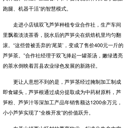
跑腿、机器干活”的智慧模式。
English
Español
Français
عربى
走进小店镇双飞芦笋种植专业合作社，生产车间
Русский язык
日本語
한국어
里飘着淡淡茶香，脱水后的芦笋尖在烘焙机里均匀翻
Deutsch
Português
滚。“这些曾被丢弃的‘尾菜’，变成了售价400元一斤的
芦笋茶。”合作社经理于双飞捧起一罐茶汤，嫩绿透亮
的茶水倒映着莒县农业绿色发展的新路径。
更让人意想不到的是，芦笋茎经过腌制加工制成
即食罐头，芦笋根通过成分提取成为中药材原料，芦
笋粉、芦笋汁等深加工产品年销售额达1200余万元，
小小芦笋实现了“全株开发”的价值跃升。