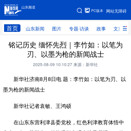
山东频道
手机版
PC版本
网站无障碍
网站地图
首页
山东新闻
图片
专题·访谈
政事
文旅
铭记历史 缅怀先烈｜李竹如：以笔为
学习进行时
高层
时政
人事
刃、以墨为枪的新闻战士
国际
财经
网评
港澳
2025-08-09 10:10:27
来源：新华社
台湾
思客智库
全球连线
教育
新华社济南8月8日电 题：李竹如：以笔为刃、以
科技
科普
体育
文化
墨为枪的新闻战士
健康
军事
访谈
视频
新华社记者袁敏、王鸿硕
图片
中央文件
金融
汽车
食品
人居
信息化
乡村振兴
在山东东营利津县委党校，红色利津教育体悟中
溯源中国
城市
旅游
能源