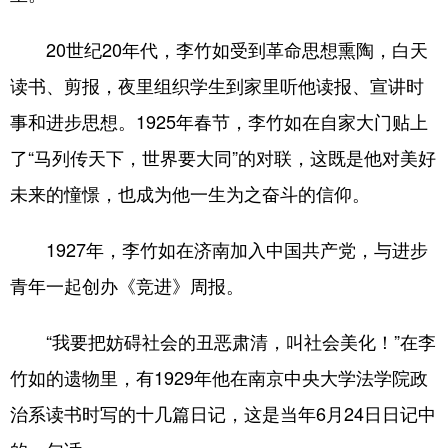
English
Español
Français
عربى
20世纪20年代，李竹如受到革命思想熏陶，白天
读书、剪报，夜里组织学生到家里听他读报、宣讲时
Русский язык
日本語
한국어
事和进步思想。1925年春节，李竹如在自家大门贴上
Deutsch
Português
了“马列传天下，世界要大同”的对联，这既是他对美好
未来的憧憬，也成为他一生为之奋斗的信仰。
1927年，李竹如在济南加入中国共产党，与进步
青年一起创办《竞进》周报。
“我要把妨碍社会的丑恶肃清，叫社会美化！”在李
竹如的遗物里，有1929年他在南京中央大学法学院政
治系读书时写的十几篇日记，这是当年6月24日日记中