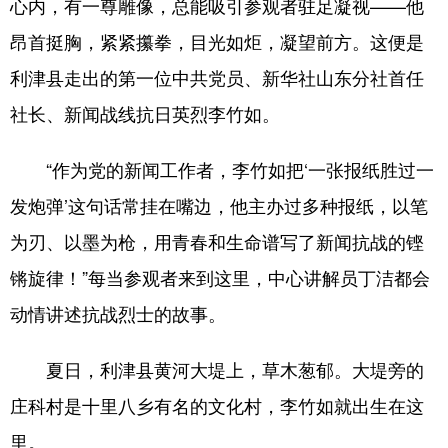
心内，有一尊雕像，总能吸引参观者驻足凝视——他
昂首挺胸，紧紧攥拳，目光如炬，凝望前方。这便是
会展
彩票
娱乐
时尚
利津县走出的第一位中共党员、新华社山东分社首任
悦读
公益
书画
一带一路
社长、新闻战线抗日英烈李竹如。
亚太网
上市公司
投教基地
“作为党的新闻工作者，李竹如把‘一张报纸胜过一
地方频道
发炮弹’这句话常挂在嘴边，他主办过多种报纸，以笔
为刃、以墨为枪，用青春和生命谱写了新闻抗战的铿
首页
山东新闻
图片
专题·访谈
锵旋律！”每当参观者来到这里，中心讲解员丁洁都会
政事
文旅
社会民生
山东产经
动情讲述抗战烈士的故事。
文娱
融媒秀
地市
科教
夏日，利津县黄河大堤上，草木葱郁。大堤旁的
健康
微视齐鲁
庄科村是十里八乡有名的文化村，李竹如就出生在这
里。
多语种频道