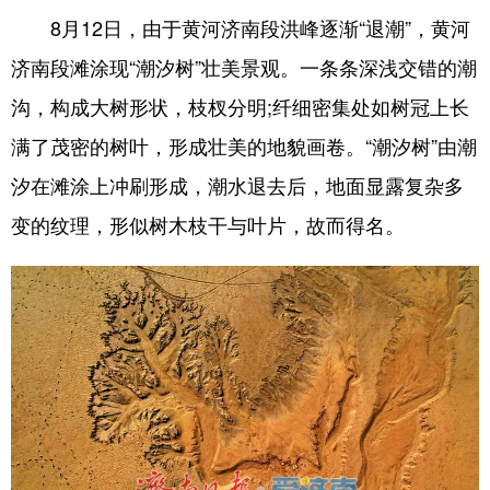
8月12日，由于黄河济南段洪峰逐渐“退潮”，黄河
会展
彩票
娱乐
时尚
济南段滩涂现“潮汐树”壮美景观。一条条深浅交错的潮
悦读
公益
书画
一带一路
沟，构成大树形状，枝杈分明;纤细密集处如树冠上长
亚太网
上市公司
投教基地
满了茂密的树叶，形成壮美的地貌画卷。“潮汐树”由潮
汐在滩涂上冲刷形成，潮水退去后，地面显露复杂多
地方频道
变的纹理，形似树木枝干与叶片，故而得名。
首页
山东新闻
图片
专题·访谈
政事
文旅
社会民生
山东产经
文娱
融媒秀
地市
科教
健康
微视齐鲁
多语种频道