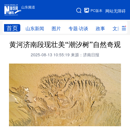
山东频道
手机版
PC版本
网站无障碍
网站地图
首页
山东新闻
图片
专题·访谈
政事
文旅
黄河济南段现壮美“潮汐树”自然奇观
学习进行时
高层
时政
人事
2025-08-13 10:55:19
来源：济南日报
国际
财经
网评
港澳
台湾
思客智库
全球连线
教育
科技
科普
体育
文化
健康
军事
访谈
视频
图片
中央文件
金融
汽车
食品
人居
信息化
乡村振兴
溯源中国
城市
旅游
能源