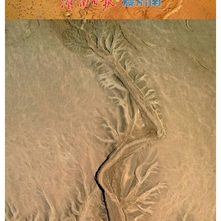
English
Español
Français
عربى
Русский язык
日本語
한국어
Deutsch
Português