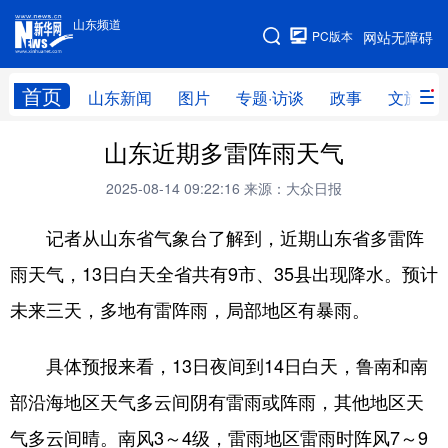
山东频道
手机版
PC版本
网站无障碍
网站地图
首页
山东新闻
图片
专题·访谈
政事
文旅
山东近期多雷阵雨天气
学习进行时
高层
时政
人事
2025-08-14 09:22:16
来源：大众日报
国际
财经
网评
港澳
记者从山东省气象台了解到，近期山东省多雷阵
台湾
思客智库
全球连线
教育
雨天气，13日白天全省共有9市、35县出现降水。预计
科技
科普
体育
文化
未来三天，多地有雷阵雨，局部地区有暴雨。
健康
军事
访谈
视频
图片
中央文件
金融
汽车
具体预报来看，13日夜间到14日白天，鲁南和南
部沿海地区天气多云间阴有雷雨或阵雨，其他地区天
食品
人居
信息化
乡村振兴
气多云间晴。南风3～4级，雷雨地区雷雨时阵风7～9
溯源中国
城市
旅游
能源