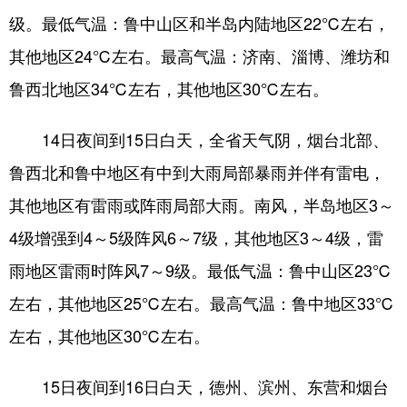
级。最低气温：鲁中山区和半岛内陆地区22℃左右，
会展
彩票
娱乐
时尚
其他地区24℃左右。最高气温：济南、淄博、潍坊和
悦读
公益
书画
一带一路
鲁西北地区34℃左右，其他地区30℃左右。
亚太网
上市公司
投教基地
14日夜间到15日白天，全省天气阴，烟台北部、
鲁西北和鲁中地区有中到大雨局部暴雨并伴有雷电，
地方频道
其他地区有雷雨或阵雨局部大雨。南风，半岛地区3～
首页
山东新闻
图片
专题·访谈
4级增强到4～5级阵风6～7级，其他地区3～4级，雷
政事
文旅
社会民生
山东产经
雨地区雷雨时阵风7～9级。最低气温：鲁中山区23℃
文娱
融媒秀
地市
科教
左右，其他地区25℃左右。最高气温：鲁中地区33℃
左右，其他地区30℃左右。
健康
微视齐鲁
15日夜间到16日白天，德州、滨州、东营和烟台
多语种频道