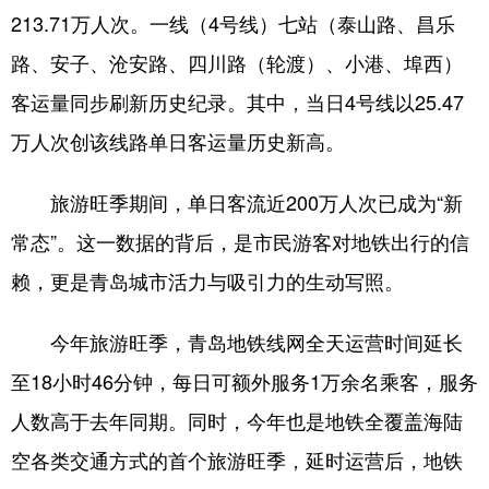
213.71万人次。一线（4号线）七站（泰山路、昌乐
会展
彩票
娱乐
时尚
路、安子、沧安路、四川路（轮渡）、小港、埠西）
悦读
公益
书画
一带一路
客运量同步刷新历史纪录。其中，当日4号线以25.47
亚太网
上市公司
投教基地
万人次创该线路单日客运量历史新高。
旅游旺季期间，单日客流近200万人次已成为“新
地方频道
常态”。这一数据的背后，是市民游客对地铁出行的信
首页
山东新闻
图片
专题·访谈
赖，更是青岛城市活力与吸引力的生动写照。
政事
文旅
社会民生
山东产经
今年旅游旺季，青岛地铁线网全天运营时间延长
文娱
融媒秀
地市
科教
至18小时46分钟，每日可额外服务1万余名乘客，服务
健康
微视齐鲁
人数高于去年同期。同时，今年也是地铁全覆盖海陆
空各类交通方式的首个旅游旺季，延时运营后，地铁
多语种频道