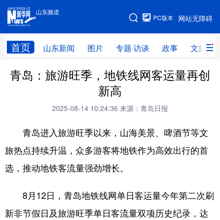
山东频道
手机版
PC版本
网站无障碍
网站地图
首页
山东新闻
图片
专题·访谈
政事
文旅
青岛：旅游旺季，地铁线网客运量再创
学习进行时
高层
时政
人事
新高
国际
财经
网评
港澳
2025-08-14 10:24:36
来源：青岛日报
台湾
思客智库
全球连线
教育
青岛进入旅游旺季以来，山海美景、啤酒节等文
科技
科普
体育
文化
旅热点持续升温，众多游客将地铁作为高效出行的首
健康
军事
访谈
视频
选，推动地铁客流量强劲增长。
图片
中央文件
金融
汽车
8月12日，青岛地铁线网单日客运量今年第二次刷
食品
人居
信息化
乡村振兴
新非节假日及旅游旺季单日客流量双项历史纪录，达
溯源中国
城市
旅游
能源