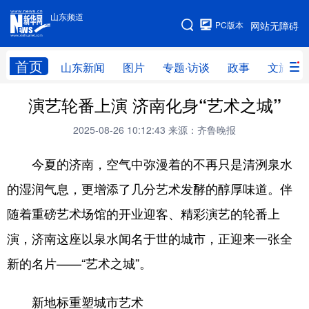
山东频道
手机版
PC版本
网站无障碍
网站地图
首页
山东新闻
图片
专题·访谈
政事
文旅
演艺轮番上演 济南化身“艺术之城”
学习进行时
高层
时政
人事
2025-08-26 10:12:43
来源：齐鲁晚报
国际
财经
网评
港澳
今夏的济南，空气中弥漫着的不再只是清洌泉水
台湾
思客智库
全球连线
教育
的湿润气息，更增添了几分艺术发酵的醇厚味道。伴
科技
科普
体育
文化
随着重磅艺术场馆的开业迎客、精彩演艺的轮番上
健康
军事
访谈
视频
演，济南这座以泉水闻名于世的城市，正迎来一张全
图片
中央文件
金融
汽车
新的名片——“艺术之城”。
食品
人居
信息化
乡村振兴
新地标重塑城市艺术
溯源中国
城市
旅游
能源