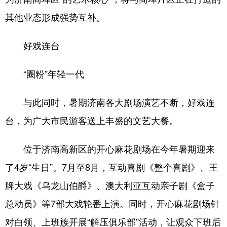
其他业态形成强势互补。
English
Español
Français
عربى
Русский язык
日本語
한국어
好戏连台
Deutsch
Português
“圈粉”年轻一代
与此同时，暑期济南各大剧场演艺不断，好戏连
台，为广大市民游客送上丰盛的文艺大餐。
位于济南高新区的开心麻花剧场在今年暑期迎来
了4岁“生日”。7月至8月，互动喜剧《整个喜剧》、王
牌大戏《乌龙山伯爵》、澳大利亚互动亲子剧《盒子
总动员》等7部大戏轮番上演。同时，开心麻花剧场针
对白领、上班族开展“解压俱乐部”活动，让观众下班后