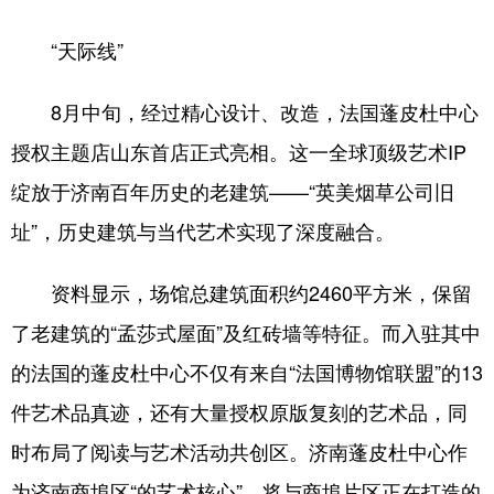
会展
彩票
娱乐
时尚
“天际线”
悦读
公益
书画
一带一路
8月中旬，经过精心设计、改造，法国蓬皮杜中心
亚太网
上市公司
投教基地
授权主题店山东首店正式亮相。这一全球顶级艺术IP
绽放于济南百年历史的老建筑——“英美烟草公司旧
地方频道
址”，历史建筑与当代艺术实现了深度融合。
首页
山东新闻
图片
专题·访谈
资料显示，场馆总建筑面积约2460平方米，保留
政事
文旅
社会民生
山东产经
了老建筑的“孟莎式屋面”及红砖墙等特征。而入驻其中
文娱
融媒秀
地市
科教
的法国的蓬皮杜中心不仅有来自“法国博物馆联盟”的13
件艺术品真迹，还有大量授权原版复刻的艺术品，同
健康
微视齐鲁
时布局了阅读与艺术活动共创区。济南蓬皮杜中心作
为济南商埠区“的艺术核心”，将与商埠片区正在打造的
多语种频道