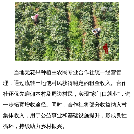
English
Español
Français
عربى
Русский язык
日本語
한국어
Deutsch
Português
当地无花果种植由农民专业合作社统一经营管
理，通过流转土地使村民获得稳定的租金收入。合作
社还优先雇佣本村及周边村民，实现“家门口就业”，进
一步拓宽增收途径。同时，合作社将部分收益纳入村
集体收入，用于公益事业和基础设施提升，形成良性
循环，持续助力乡村振兴。