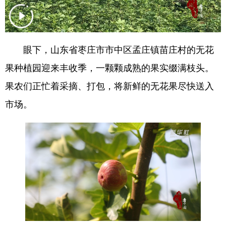
会展
彩票
娱乐
时尚
悦读
公益
书画
一带一路
眼下，山东省枣庄市市中区孟庄镇苗庄村的无花
亚太网
上市公司
投教基地
果种植园迎来丰收季，一颗颗成熟的果实缀满枝头。
果农们正忙着采摘、打包，将新鲜的无花果尽快送入
地方频道
市场。
首页
山东新闻
图片
专题·访谈
政事
文旅
社会民生
山东产经
文娱
融媒秀
地市
科教
健康
微视齐鲁
多语种频道