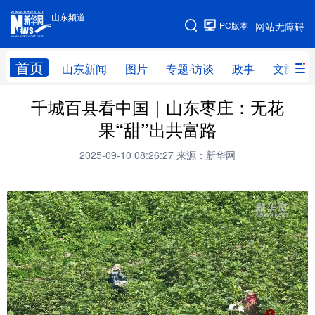
山东频道
手机版
PC版本
网站无障碍
网站地图
首页
山东新闻
图片
专题·访谈
政事
文旅
千城百县看中国｜山东枣庄：无花
学习进行时
高层
时政
人事
果“甜”出共富路
国际
财经
网评
港澳
2025-09-10 08:26:27
来源：新华网
台湾
思客智库
全球连线
教育
科技
科普
体育
文化
健康
军事
访谈
视频
图片
中央文件
金融
汽车
食品
人居
信息化
乡村振兴
溯源中国
城市
旅游
能源