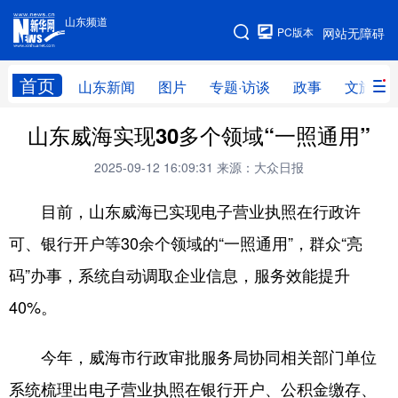
山东频道
手机版
PC版本
网站无障碍
网站地图
首页
山东新闻
图片
专题·访谈
政事
文旅
山东威海实现30多个领域“一照通用”
学习进行时
高层
时政
人事
2025-09-12 16:09:31
来源：大众日报
国际
财经
网评
港澳
目前，山东威海已实现电子营业执照在行政许
台湾
思客智库
全球连线
教育
可、银行开户等30余个领域的“一照通用”，群众“亮
科技
科普
体育
文化
码”办事，系统自动调取企业信息，服务效能提升
健康
军事
访谈
视频
40%。
图片
中央文件
金融
汽车
今年，威海市行政审批服务局协同相关部门单位
食品
人居
信息化
乡村振兴
系统梳理出电子营业执照在银行开户、公积金缴存、
溯源中国
城市
旅游
能源