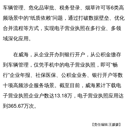
车辆管理、危化品审批、税务登录、烟草许可等6类高
会展
彩票
娱乐
时尚
频场景中的“纸质依赖”问题，通过打破数据壁垒、优化
悦读
公益
书画
一带一路
合并流程等方式，实现电子营业执照在多行业、多领
亚太网
上市公司
投教基地
域深化应用。
在威海，从企业开办到银行开户，从公积金缴存
地方频道
到车辆管理，仅凭手机中的电子营业执照，即可“畅
首页
山东新闻
图片
专题·访谈
行”企业年报、社保医保、公积金业务、银行开户等数
政事
文旅
社会民生
山东产经
十项高频涉企服务场景。截至目前，威海累计下载电
文娱
融媒秀
地市
科教
子营业执照企业户数达13.18万，电子营业执照应用达
到365.67万次。
健康
微视齐鲁
【责任编辑:王媛媛】
多语种频道