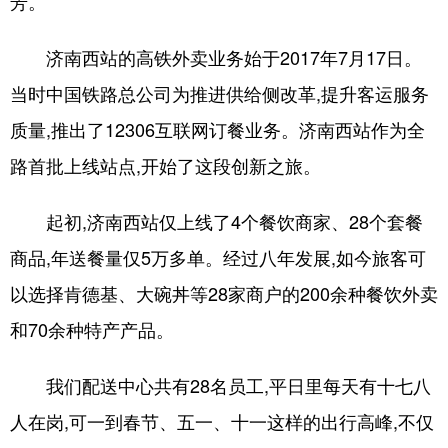
芳。
会展
彩票
娱乐
时尚
济南西站的高铁外卖业务始于2017年7月17日。
悦读
公益
书画
一带一路
当时中国铁路总公司为推进供给侧改革,提升客运服务
亚太网
上市公司
投教基地
质量,推出了12306互联网订餐业务。济南西站作为全
路首批上线站点,开始了这段创新之旅。
地方频道
起初,济南西站仅上线了4个餐饮商家、28个套餐
首页
山东新闻
图片
专题·访谈
商品,年送餐量仅5万多单。经过八年发展,如今旅客可
政事
文旅
社会民生
山东产经
以选择肯德基、大碗丼等28家商户的200余种餐饮外卖
和70余种特产产品。
文娱
融媒秀
地市
科教
健康
微视齐鲁
我们配送中心共有28名员工,平日里每天有十七八
人在岗,可一到春节、五一、十一这样的出行高峰,不仅
多语种频道