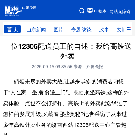
山东频道
手机版
PC版本
网站无障碍
网站地图
首页
山东新闻
图片
专题·访谈
政事
文旅
一位12306配送员工的自述：我给高铁送
学习进行时
高层
时政
人事
外卖
国际
财经
网评
港澳
2025-09-15 09:35:55
来源：齐鲁晚报
台湾
思客智库
全球连线
教育
硝烟未尽的外卖大战,让越来越多的消费者习惯
科技
科普
体育
文化
于“人在家中坐,餐食送上门”。既使乘坐高铁,这样的外
健康
军事
访谈
视频
卖体验一点也不会打折扣。高铁上的外卖配送经过了
图片
中央文件
金融
汽车
怎样的发展升级,又藏着哪些奥秘?记者采访了从事过
食品
人居
信息化
乡村振兴
多年高铁外卖业务的济南西站12306配送中心主管赵
溯源中国
城市
旅游
能源