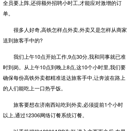
全员要上阵,还得额外招聘小时工,才能应对激增的订
单。
English
Español
Français
عربى
Русский язык
日本語
한국어
很多人好奇,高铁怎样点外卖,外卖又是怎样从商家
Deutsch
Português
送到旅客手中的?
我们上午10点开始工作,9点30分,我和同事就已准
时到岗。从上午10点到晚上8点,这10个小时里,我们要
确保每份高铁外卖都精准送达旅客手中,让奔波在路上
的人们能吃上一口热乎饭。
旅客要想在济南西站吃到外卖,必须提前1个小时
以上,通过12306网络订餐系统订餐。