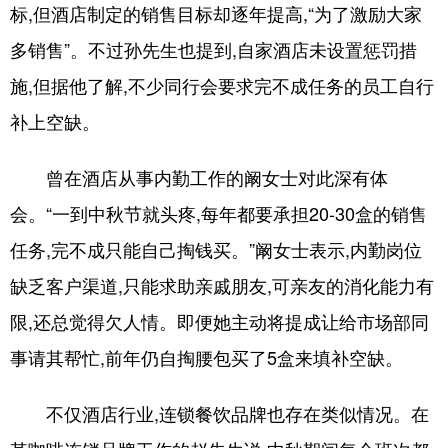
标,但酒店制定的销售目标却逐年提高,“为了激励大家
English
Español
Français
عربى
多销售”。不过孙先生也提到,自家酒店未设置惩罚措
施,但据他了解,不少同行会要求完不成任务的员工自行
Русский язык
日本語
한국어
补上空缺。
Deutsch
Português
曾在酒店从事内勤工作的阚女士对此深有体
会。“一到中秋节就头疼,每年都要承担20-30盒的销售
任务,完不成只能自己掏钱买。”阚女士表示,内勤岗位
缺乏客户渠道,只能求助亲戚朋友,可亲友的消化能力有
限,还总觉得欠人情。即便她主动将提成让给市场部同
事请其帮忙,前年仍自掏腰包买了5盒来填补空缺。
不仅酒店行业,连锁餐饮品牌也存在类似情况。在