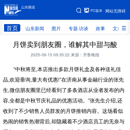
山东频道
手机版
PC版本
网站无障碍
网站地图
首页
山东新闻
图片
专题·访谈
政事
文旅
月饼卖到朋友圈，谁解其中甜与酸
学习进行时
高层
时政
人事
2025-09-15 09:35:22
来源：齐鲁晚报
国际
财经
网评
港澳
“中秋将至,本店推出多款月饼礼盒及各种送礼佳
台湾
思客智库
全球连线
教育
品,欢迎垂询,量大有优惠!”在济南从事金融行业的张先
科技
科普
体育
文化
生,微信朋友圈里已经看到了多条酒店从业者发布的内
健康
军事
访谈
视频
容,全都是中秋节庆礼品的优惠活动。”张先生介绍,还
图片
中央文件
金融
汽车
收到了不少销售人员群发的月饼推销内容。这场看似
食品
人居
信息化
乡村振兴
热闹的销售热潮背后,却隐藏着不少酒店员工的无奈与
溯源中国
城市
旅游
能源