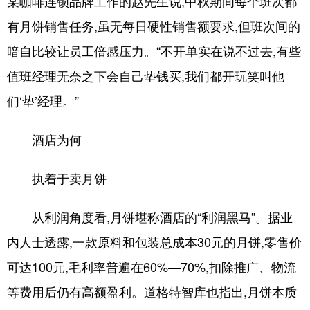
某咖啡连锁品牌工作的赵先生说,中秋期间每个班次都
有月饼销售任务,虽无每日硬性销售额要求,但班次间的
暗自比较让员工倍感压力。“不开单实在说不过去,有些
值班经理无奈之下会自己垫钱买,我们都开玩笑叫他
们‘垫’经理。”
酒店为何
执着于卖月饼
从利润角度看,月饼堪称酒店的“利润黑马”。据业
内人士透露,一款原料和包装总成本30元的月饼,零售价
可达100元,毛利率普遍在60%—70%,扣除推广、物流
等费用后仍有高额盈利。道格特智库也指出,月饼本质