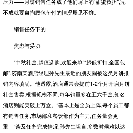
压力——月饼销售任务成了他们肩上的“甜蜜负担”,完
不成就要自掏腰包垫付的情况屡见不鲜。
会展
彩票
娱乐
时尚
悦读
公益
书画
一带一路
销售任务下的
亚太网
上市公司
投教基地
焦虑与妥协
地方频道
“中秋礼盒,超值选购,欢迎来单”“超低折扣,全国包
邮”,济南某酒店经理孙先生最近的朋友圈被这类月饼推
首页
山东新闻
图片
专题·访谈
销内容填满。他透露,酒店通常会提前1-2个月开启月饼
政事
文旅
社会民生
山东产经
礼盒售卖,根据规模不同,每年销量多在五六千盒,知名
文娱
融媒秀
地市
科教
酒店则能突破上万盒。“基本上是全员上阵,每个员工都
健康
微视齐鲁
有销售任务,市场部和餐饮部作为主力,任务量会更
重。”谈及任务完成情况,孙先生坦言,多数时候难以达
多语种频道